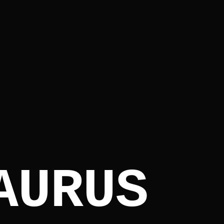
A
U
R
U
S