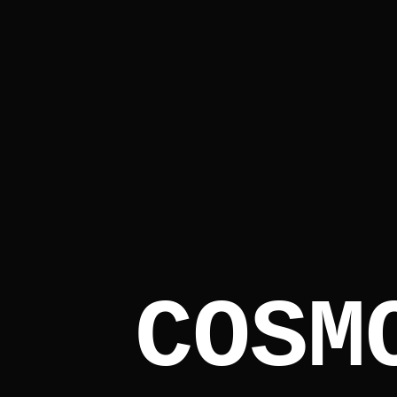
C
O
S
M