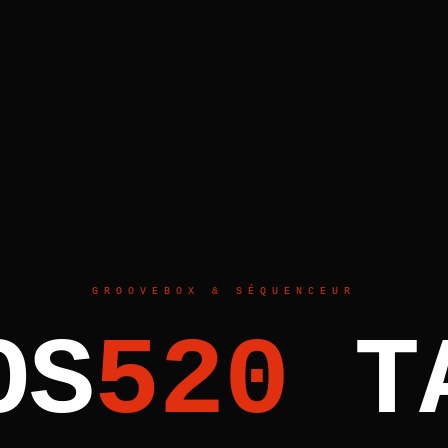
GROOVEBOX & SÉQUENCEUR
O
S
5
2
0
T